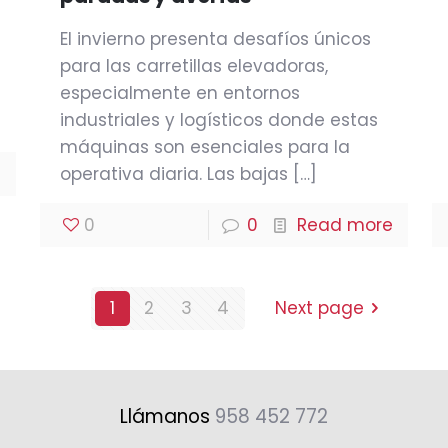
El invierno presenta desafíos únicos
para las carretillas elevadoras,
especialmente en entornos
industriales y logísticos donde estas
máquinas son esenciales para la
operativa diaria. Las bajas
[…]
e
0
0
Read more
1
2
3
4
Next page
Llámanos
958 452 772