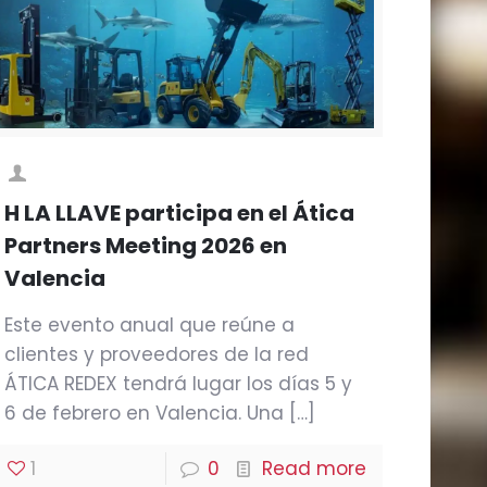
H LA LLAVE participa en el Ática
Partners Meeting 2026 en
Valencia
Este evento anual que reúne a
clientes y proveedores de la red
ÁTICA REDEX tendrá lugar los días 5 y
6 de febrero en Valencia. Una
[…]
1
0
Read more