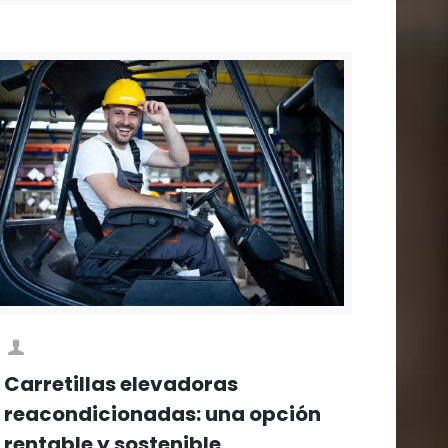
Carretillas elevadoras
reacondicionadas: una opción
rentable y sostenible