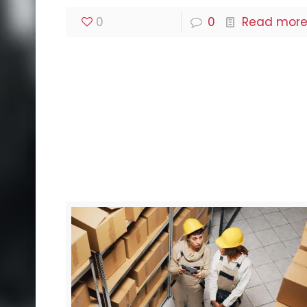
0
0
Read mor