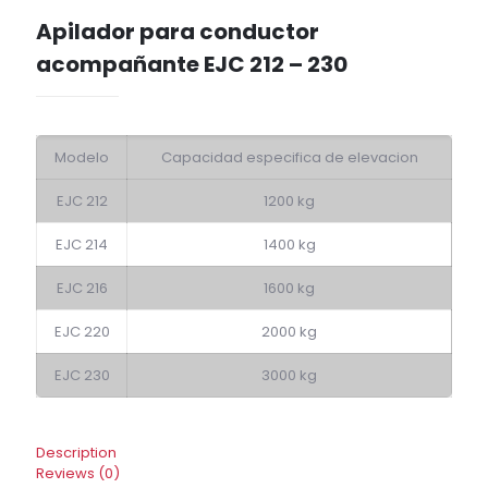
Apilador para conductor
acompañante EJC 212 – 230
Modelo
Capacidad especifica de elevacion
EJC 212
1200 kg
EJC 214
1400 kg
EJC 216
1600 kg
EJC 220
2000 kg
EJC 230
3000 kg
Description
Reviews (0)