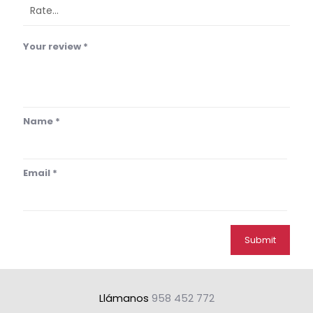
Your review
*
Name
*
Email
*
Llámanos
958 452 772